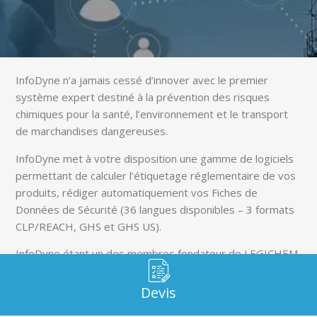
InfoDyne n’a jamais cessé d’innover avec le premier
système expert destiné à la prévention des risques
chimiques pour la santé, l’environnement et le transport
de marchandises dangereuses.
InfoDyne met à votre disposition une gamme de logiciels
permettant de calculer l’étiquetage réglementaire de vos
produits, rédiger automatiquement vos Fiches de
Données de Sécurité (36 langues disponibles – 3 formats
CLP/REACH, GHS et GHS US).
InfoDyne étant un des membres fondateur de LEGICHEM,
un partenariat c’est naturellement créé. Nous proposons,
à l’ensemble des nouveaux utilisateurs des logiciels
Devis
INFODYNE, un service d’externalisation de