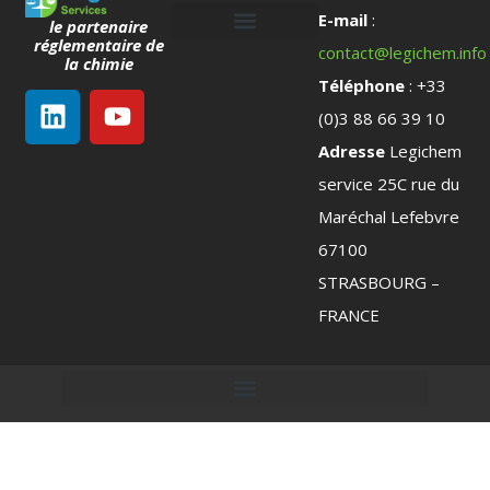
E-mail
:
le partenaire
réglementaire de
contact@legichem.info
Notre société
Nous contacter
la chimie
Téléphone
: +33
(0)3 88 66 39 10
Adresse
Legichem
service 25C rue du
Maréchal Lefebvre
67100
STRASBOURG –
FRANCE