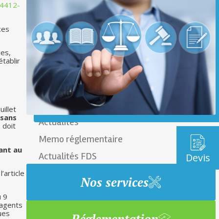
R4412-
ces
nes,
établir
uillet
 sans
Actualités
 doit
Memo réglementaire
ant au
Actualités FDS
Devis
’article
Nos services
u 9
 agents
ues
Réglementation