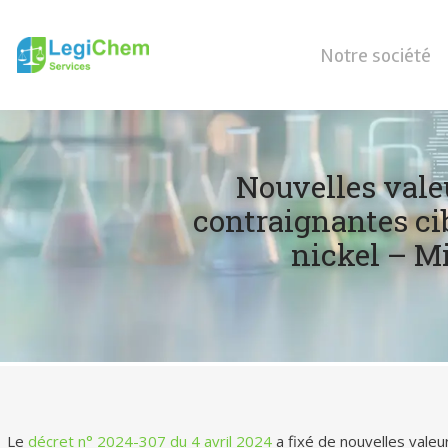
Notre société
Nouvelles vale
contraignantes cib
nickel – Mi
Le
décret n° 2024-307 du 4 avril 2024
a fixé de nouvelles valeur