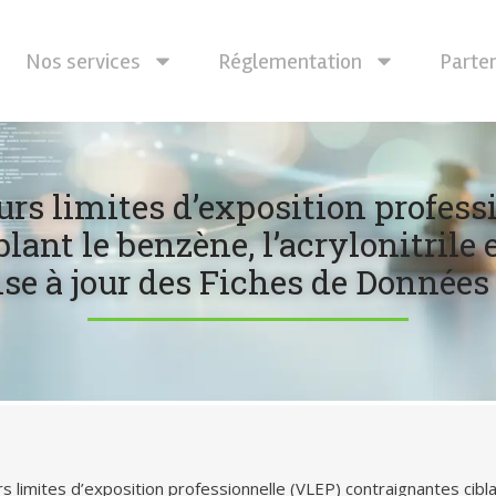
Nos services
Réglementation
Parte
urs limites d’exposition profess
lant le benzène, l’acrylonitrile
se à jour des Fiches de Données
s limites d’exposition professionnelle (VLEP) contraignantes cibla