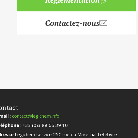
Contactez-nous
ontact
mail
:
contact@legichem.info
́léphone
: +33 (0)3 88 66 39 10
dresse
Legichem service 25C rue du Maréchal Lefebvre