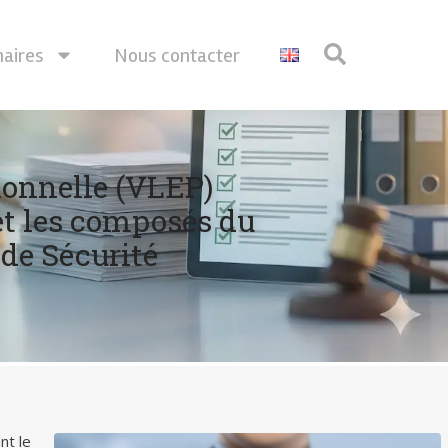
naires
Nous contacter
ionnelle (VLEP)
 et les composés du
 de Sécurité
nt le