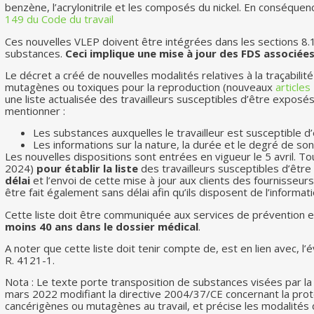
benzène, l’acrylonitrile et les composés du nickel. En conséquen
149 du Code du travail
Ces nouvelles VLEP doivent être intégrées dans les sections 8.1
substances.
Ceci implique une mise à jour des FDS associées
Le décret a créé de nouvelles modalités relatives à la traçabili
mutagènes ou toxiques pour la reproduction (nouveaux
article
une liste actualisée des travailleurs susceptibles d’être exposé
mentionner :
Les substances auxquelles le travailleur est susceptible d
Les informations sur la nature, la durée et le degré de son
Les nouvelles dispositions sont entrées en vigueur le 5 avril. T
2024)
pour établir la liste
des travailleurs susceptibles d’êt
délai
et l’envoi de cette mise à jour aux clients des fournisseurs,
être fait également sans délai afin qu’ils disposent de l’informati
Cette liste doit être communiquée aux services de prévention et
moins 40 ans dans le dossier médical
.
A noter que cette liste doit tenir compte de, est en lien avec, l’
R. 4121-1.
Nota : Le texte porte transposition de substances visées par l
mars 2022 modifiant la directive 2004/37/CE concernant la protec
cancérigènes ou mutagènes au travail, et précise les modalités de