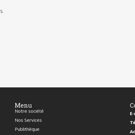
S.
Menu
C
Notre société
E-
Nos Services
Te
Publithèque
A