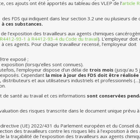
ce, ces ajouts ont été apportés au tableau des VLEP de l’
article 
 des FDS qui indiquent dans leur section 3.2 une ou plusieurs de 
 à ces substances.
té de l’exposition des travailleurs aux agents chimiques cancérogè
s R4412-93-1 à R4412-93-4 du Code du travail
). L’employeur doit 
s à ces agents. Pour chaque travailleur recensé, l’employeur doit
’être exposé ;
 exposition (lorsqu’elles sont connues).
outefois, l’employeur dispose d’un délai de
trois mois
(jusqu’au 5 j
re exposés. Cependant
la mise à jour des FDS doit être réalisée
 distributeurs et aux utilisateurs industriels et professionnels (…)
on.
 de santé au travail et ces informations
sont conservées pend
évaluation des risques transcrite dans le document unique prévu à l
a directive (UE) 2022/431 du Parlement européen et du Conseil d
tion des travailleurs contre les risques liés à l’exposition à des
 la traçabilité de l’exposition des travailleurs aux agents chimiq