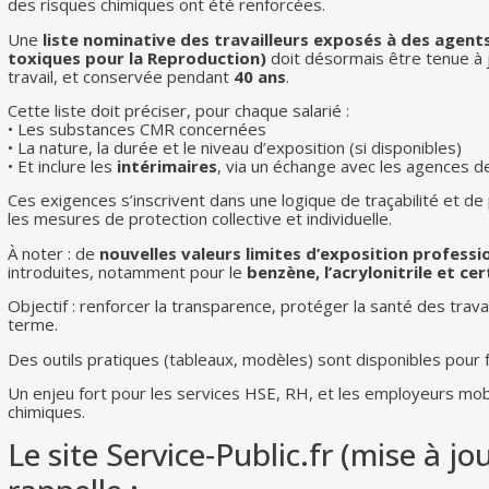
des risques chimiques ont été renforcées.
Une
liste nominative des travailleurs exposés à des age
toxiques pour la Reproduction)
doit désormais être tenue à 
travail, et conservée pendant
40 ans
.
Cette liste doit préciser, pour chaque salarié :
• Les substances CMR concernées
• La nature, la durée et le niveau d’exposition (si disponibles)
• Et inclure les
intérimaires
, via un échange avec les agences d
Ces exigences s’inscrivent dans une logique de traçabilité et d
les mesures de protection collective et individuelle.
À noter : de
nouvelles valeurs limites d’exposition professi
introduites, notamment pour le
benzène, l’acrylonitrile et c
Objectif : renforcer la transparence, protéger la santé des travai
terme.
Des outils pratiques (tableaux, modèles) sont disponibles pour f
Un enjeu fort pour les services HSE, RH, et les employeurs mob
chimiques.
Le site Service‑Public.fr (mise à jo