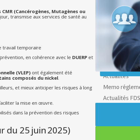
nts CMR (Cancérogènes, Mutagènes ou
jour, transmise aux services de santé au
e travail temporaire
e prévention, en cohérence avec le
DUERP
et
onnelle (VLEP)
ont également été
Actualités
ertains composés du nickel
.
Memo régleme
lleurs, et mieux anticiper les risques à long
Actualités FD
aciliter la mise en œuvre.
ilisés dans la prévention des risques
ur du 25 juin 2025)