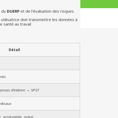
on du
DUERP
et de l’évaluation des risques.
e utilisatrice doit transmettre les données à
e santé au travail
Détail
rnés
agences d’intérim → SPST
édicaux
acrylonitrile, nickel